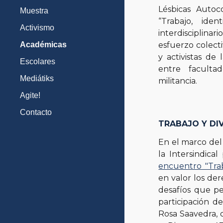
Lésbicas Autoc
Muestra
“Trabajo, iden
Activismo
interdisciplin
Académicas
esfuerzo colecti
y activistas de
Escolares
entre faculta
Mediátiks
militancia.
Agite!
Contacto
TRABAJO Y DI
En el marco del
la Intersindica
encuentro "Tra
en valor los de
desafíos que pe
participación d
Rosa Saavedra, 