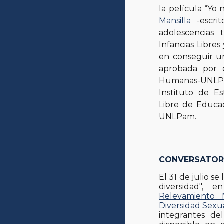
la película “Yo 
Mansilla
-escrit
adolescencias t
Infancias Libre
en conseguir u
aprobada por e
Humanas-UNLPa
Instituto de Es
Libre de Educac
UNLPam.
CONVERSATORI
El 31 de julio se
diversidad",
Relevamiento 
Diversidad Sexu
integrantes de