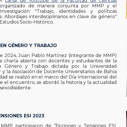
el
canal de Youtube de la Facultad de Ciencias
 organizado de manera conjunta por MMP y el
vestigación "Trabajo, identidades y políticas
 Abordajes interdisciplinarios en clave de género"
 Estudios Socio-Histórico.
EN GÉNERO Y TRABAJO
de 2024, Juan Pablo Martínez (integrante de MMP)
a charla abierta con docentes y estudiantes de la
n Género y Trabajo dictada por la Universidad
 y la Asociación de Docente Universitarios de Bahía
idad se realizó en el marco del Día Internacional del
 el encuentro, se abordó la historia y la actualidad
sexodisidente.
ENSIONES ESI 2023
 MMP participaron de “Ficciones y Tensiones ESI.