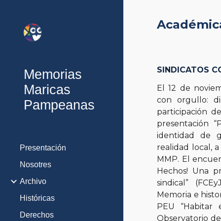
Sk
Académic
SINDICATOS 
Memorias
Maricas
El 12 de noviem
con orgullo: di
Pampeanas
participación d
presentación “
identidad de g
realidad local, 
Presentación
MMP. El encuen
Nosotres
Hechos! Una pr
Archivo
sindical” (FC
Memoria e histo
Históricas
PEU “Habitar 
Derechos
Observatorio de