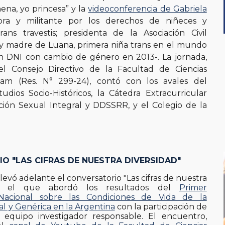
nena, yo princesa” y la
videoconferencia de Gabriela
ora y militante por los derechos de niñeces y
rans travestis; presidenta de la Asociación Civil
s y madre de Luana, primera niña trans en el mundo
n DNI con cambio de género en 2013-. La jornada,
l Consejo Directivo de la Facultad de Ciencias
m (Res. N° 299-24), contó con los avales del
tudios Socio-Históricos, la Cátedra Extracurricular
ión Sexual Integral y DDSSRR, y el Colegio de la
O "LAS CIFRAS DE NUESTRA DIVERSIDAD"
 llevó adelante e
l conversatorio "Las cifras de nuestra
 en el que abordó los resultados del
Primer
Nacional sobre las Condiciones de Vida de la
al y Genérica en la Argentina
c
on la participación de
l equipo investigador responsable.
El encuentro,