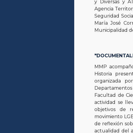
y Diversas y A
Agencia Territor
Seguridad Socia
María José Corr
Municipalidad d
"DOCUMENTALE
MMP acompañó l
Historia prese
organizada por
Departamentos d
Facultad de Ci
actividad se ll
objetivos de r
movimiento LGBT
de reflexión so
actualidad del a