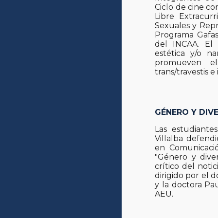
Ciclo de cine co
Libre Extracur
Sexuales y Repr
Programa Gafas 
del INCAA. El 
estética y/o na
promueven el
trans/travestis e
GÉNERO Y DIV
Las estudiante
Villalba defendi
en Comunicació
"Género y diver
crítico del noti
dirigido por el
y la doctora Pa
AEU.