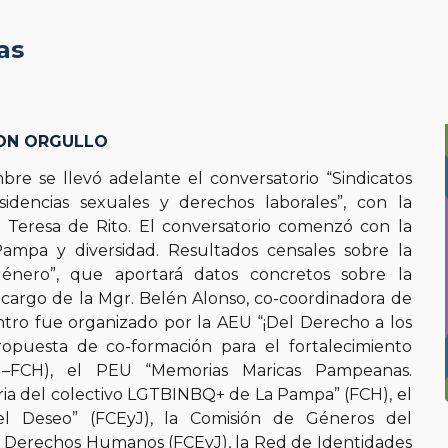
ip to main content
Skip to navigat
as
CON ORGULLO
bre se llevó adelante el conversatorio “Sindicatos
sidencias sexuales y derechos laborales”, con la
e Teresa de Rito. El conversatorio comenzó con la
Pampa y diversidad. Resultados censales sobre la
énero”, que aportará datos concretos sobre la
a cargo de la Mgr. Belén Alonso, co-coordinadora de
tro fue organizado por la
AEU “¡Del Derecho a los
opuesta de co-formación para el fortalecimiento
EyJ–FCH), el PEU “Memorias Maricas Pampeanas.
ria del colectivo LGTBINBQ+ de La Pampa” (FCH), el
el Deseo” (FCEyJ), la Comisión de Géneros del
 Derechos Humanos (FCEyJ), la Red de Identidades