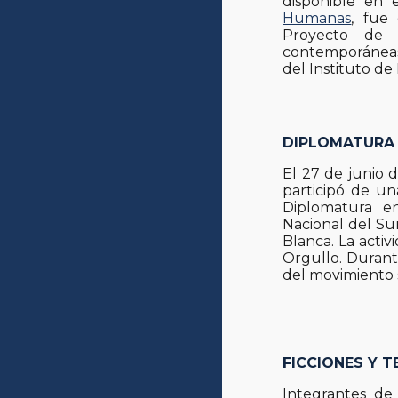
disponible en 
Humanas
, fue
Proyecto de In
contemporáneas.
del Instituto de
DIPLOMATURA 
El 27 de junio 
participó de un
Diplomatura e
Nacional del Sur
Blanca. La activ
Orgullo. Durante
del movimiento 
FICCIONES Y T
Integrantes de