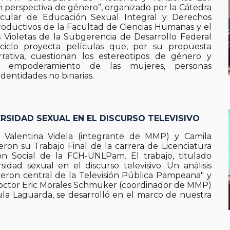
n perspectiva de género”, organizado por la Cátedra
ricular de Educación Sexual Integral y Derechos
oductivos de la Facultad de Ciencias Humanas y el
Violetas de la Subgerencia de Desarrollo Federal
ciclo proyecta películas que, por su propuesta
rrativa, cuestionan los estereotipos de género y
 empoderamiento de las mujeres, personas
 identidades no binarias.
ERSIDAD SEXUAL EN EL DISCURSO TELEVISIVO
s Valentina Videla (integrante de MMP) y Camila
eron su Trabajo Final de la carrera de Licenciatura
n Social de la FCH-UNLPam. El trabajo, titulado
sidad sexual en el discurso televisivo. Un análisis
cieron central de la Televisión Pública Pampeana" y
 doctor Eric Morales Schmuker (coordinador de MMP)
ula Laguarda, se desarrolló en el marco de nuestra