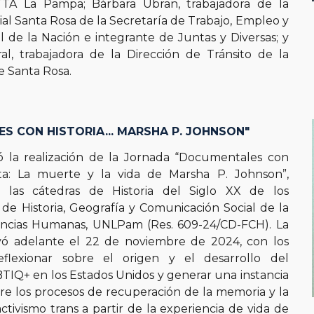
TTA La Pampa; Bárbara Ubran, trabajadora de la
ial Santa Rosa de la Secretaría de Trabajo, Empleo y
l de la Nación e integrante de Juntas y Diversas; y
al, trabajadora de la Dirección de Tránsito de la
e Santa Rosa.
S CON HISTORIA... MARSHA P. JOHNSON"
a realización de la Jornada “Documentales con
nta: La muerte y la vida de Marsha P. Johnson”,
 las cátedras de Historia del Siglo XX de los
e Historia, Geografía y Comunicación Social de la
encias Humanas, UNLPam (Res. 609-24/CD-FCH). La
evó adelante el 22 de noviembre de 2024, con los
eflexionar sobre el origen y el desarrollo del
IQ+ en los Estados Unidos y generar una instancia
bre los procesos de recuperación de la memoria y la
ctivismo trans a partir de la experiencia de vida de