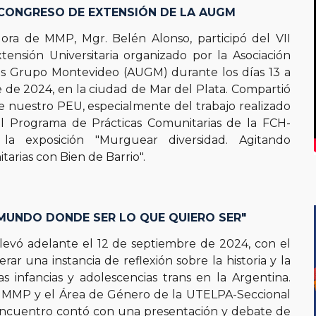
I CONGRESO DE EXTENSIÓN DE LA AUGM
dora de MMP, Mgr. Belén Alonso, participó del
VII
tensión Universitaria
organizado por la
Asociación
des Grupo Montevideo (AUGM)
durante los días
13
a
e
de 2024, en la ciudad de Mar del Plata. Compartió
de nuestro PEU, especialmente del trabajo realizado
l Programa de Prácticas Comunitarias de la FCH-
a exposición "Murguear diversidad. Agitando
tarias con Bien de Barrio".
MUNDO DONDE SER LO QUE QUIERO SER"
 llevó adelante el 12 de septiembre de 2024, con el
rar una instancia de reflexión sobre la historia y la
as infancias y adolescencias trans en la Argentina.
 MMP y el Área de Género de la UTELPA-Seccional
encuentro contó con una presentación y debate de