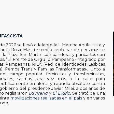
ip to main content
Skip to navigat
IFASCISTA
de 2026 se llevó adelante la II Marcha Antifascista y
 Santa Rosa. Más de medio centenar de personas se
 la Plaza San Martín con banderas y pancartas con
nas. “El Frente de Orgullo Pampeano -integrado por
as Pampeanas, RILA (Red de Identidades Lésbicas
, Pampa Trans y Familias Transformadas-, junto a
del campo popular, feministas y transfeministas,
arriales, salimos una vez más a la calle para
públicamente en alerta y repudio absoluto contra
gobierno del presidente Javier Milei, a dos años de
omo registraron
La Arena
y
El Diario
.
Se trató de una
einte
movilizaciones realizadas en el país
y en varios
undo.