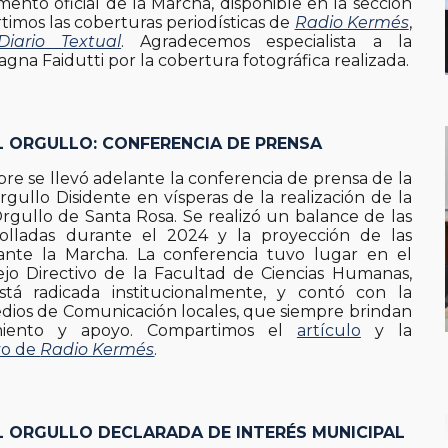
ento oficial de la Marcha, disponible en la sección
timos las coberturas periodísticas de
Radio Kermés
,
Diario Textual
. Agradecemos especialista a la
agna Faidutti por la cobertura fotográfica realizada.
L ORGULLO
:
CONFERENCIA DE PRENSA
re se llevó adelante la conferencia de prensa de la
gullo Disidente en vísperas de la realización de la
rgullo de Santa Rosa. Se realizó un balance de las
rolladas durante el 2024 y la proyección de las
rante la Marcha. La conferencia tuvo lugar en el
jo Directivo de la Facultad de Ciencias Humanas,
á radicada institucionalmente, y contó con la
dios de Comunicación locales, que siempre brindan
iento y apoyo. Compartimos el
artículo
y la
vo de
Radio Kermés
.
L
ORGULLO
DECLARADA DE INTERÉS MUNICIPAL