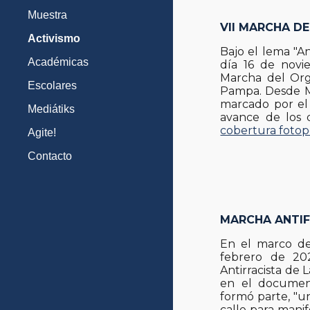
Muestra
VII MARCHA D
Activismo
Bajo el lema "An
Académicas
día 16 de novi
Marcha del Orgu
Escolares
Pampa. Desde M
marcado por el
Mediátiks
avance de los d
cobertura fotop
Agite!
Contacto
MARCHA ANTIF
En el marco de 
febrero de 202
Antirracista de 
en el document
formó parte, "u
calle para mani