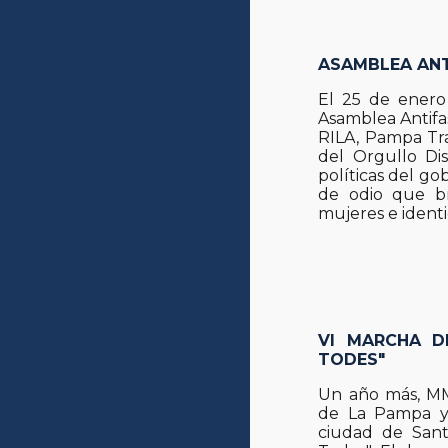
ASAMBLEA ANT
El 25 de enero
Asamblea Antifa
RILA, Pampa Tr
del Orgullo Di
políticas del go
de odio que br
mujeres e ident
VI MARCHA D
TODES"
Un año más, MM
de La Pampa y 
ciudad de Sant