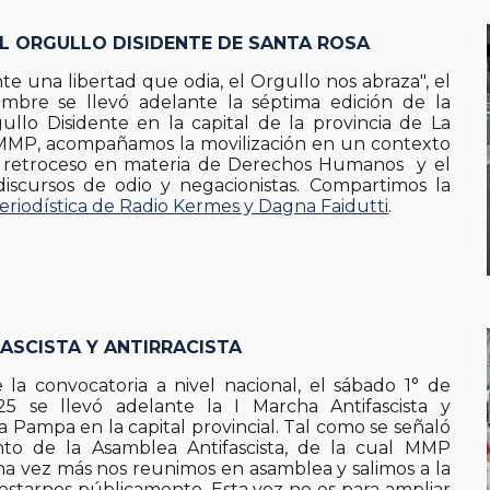
EL ORGULLO DISIDENTE DE SANTA ROSA
te una libertad que odia, el Orgullo nos abraza", el
embre se llevó adelante la séptima edición de la
llo Disidente en la capital de la provincia de La
MP, acompañamos la movilización en un contexto
 retroceso en materia de Derechos Humanos y el
iscursos de odio y negacionistas. Compartimos la
eriodística de Radio Kermes y Dagna Faidutti
.
ASCISTA Y ANTIRRACISTA
la convocatoria a nivel nacional, el sábado 1° de
5 se llevó adelante la I Marcha Antifascista y
La Pampa en la capital provincial. Tal como se señaló
o de la Asamblea Antifascista, de la cual MMP
na vez más nos reunimos en asamblea y salimos a la
festarnos públicamente. Esta vez no es para ampliar