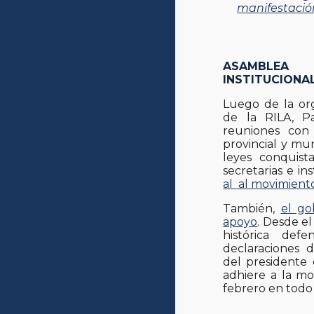
manifestación
ASAMBLEA 
INSTITUCIONA
Luego de la org
de la RILA, P
reuniones con
provincial y mun
leyes conquista
secretarias e i
al al movimien
También,
el go
apoyo
.
Desde el
histórica de
declaraciones d
del presidente 
adhiere a la mo
febrero en todo 