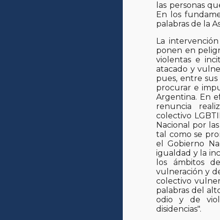
las personas qu
En los fundamen
palabras de la 
La intervención
ponen en peligr
violentas e inc
atacado y vulner
pues, entre sus 
procurar e impu
Argentina. En 
renuncia reali
colectivo LGBTI
Nacional por las
tal como se pro
el Gobierno Na
igualdad y la in
los ámbitos de
vulneración y d
colectivo vulner
palabras del alt
odio y de viol
disidencias".