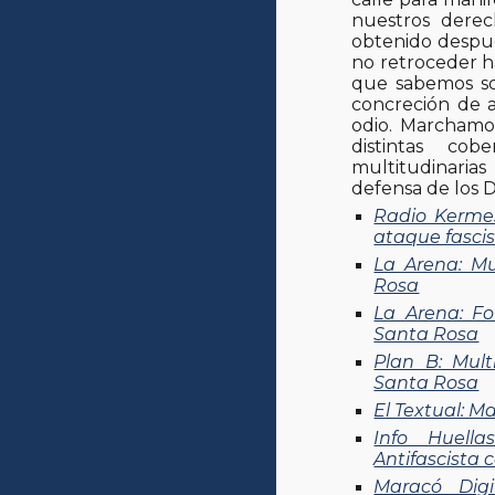
nuestros dere
obtenido despu
no retroceder ha
que sabemos son
concreción de a
odio. Marchamos
distintas co
multitudinari
defensa de los 
Radio Kerme
ataque fascis
La Arena: Mu
Rosa
La Arena: Fo
Santa Rosa
Plan B: Mult
Santa Rosa
El Textual: M
Info Huell
Antifascista c
Maracó Dig