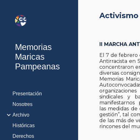
Sk
Activismo
II MARCHA ANT
Memorias
Maricas
El 7 de febrero 
Antirracista en
Pampeanas
concentraron en
diversas consig
Memorias Maric
Autoconvocadas)
organizaciones 
Presentación
sindicales y b
manifestarnos 
Nosotres
las medidas de 
gestión”, tal c
Archivo
de las más de v
Históricas
rincones del m
Derechos