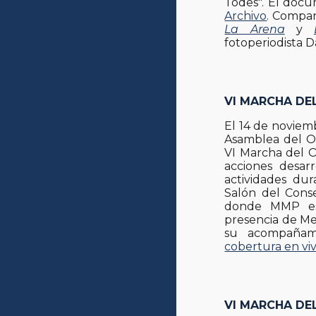
Todes". El docum
Archivo
. Compar
La Arena
y
fotoperiodista D
VI MARCHA DE
El 14 de noviemb
Asamblea del Or
VI Marcha del O
acciones desar
actividades du
Salón del Conse
donde MMP est
presencia de Me
su acompañam
cobertura en vi
VI MARCHA DE