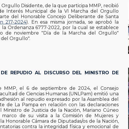
Orgullo Disidente, de la que participa MMP, recibió
de Interés Municipal de la VI Marcha del Orgullo
parte del Honorable Concejo Deliberante de Santa
ón 217-2024
). En esa misma jornada, se aprobó la
e la Ordenanza 6777-2022, por la cual se establece
do de noviembre "Día de la Marcha del Orgullo"
 del Orgullo".
 DE REPUDIO AL DISCURSO DEL MINISTRO DE
 de MMP, el 6 de septiembre de 2024, el Consejo
 Facultad de Ciencias Humanas (UNLPam) emitió una
adhesión al repudio expresado por la Asamblea del
te de La Pampa en relación con las declaraciones
el Ministro de Justicia de la Nación, Mariano Cúneo
l marco de su visita a la Comisión de Mujeres y
 la Honorable Cámara de Diputadas/os de la Nación,
ntatorias contra la integridad física y emocional de