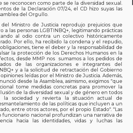
e se reconocen como parte de la diversidad sexual.
tos de la Declaración 07/24, el CD hizo suyas las
Asamblea del Orgullo.
 del Ministro de Justicia reprodujo prejuicios que
o a las personas LGBTINBQ+, legitimando prácticas
itando al odio contra un colectivo históricamente
ado. Por ello, ha recibido la condena y el repudio,
obligaciones, tiene el deber y la responsabilidad de
lsar la protección de los Derechos Humanos en la
efectos, desde MMP nos sumamos a los pedidos de
zados de las organizaciones e integrantes del
NBQ+ y a la solicitud de retractación del Gobierno
 opiniones leídas por el Ministro de Justicia. Además,
nunció desde la Asamblea, asimismo, exigimos "que
cional tome medidas concretas para promover la
clusión de la diversidad sexual y de género en todos
 la sociedad y revierta la situación actual de
esmantelamiento de las políticas que incluyen a un
ado, entre otros actores, por el propio Estado". "Las
o funcionario nacional profundizan una narrativa de
encia hacia las identidades, vidas y luchas las